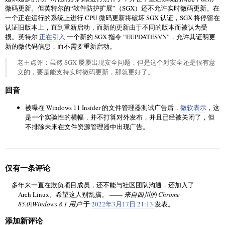
微码更新。但英特尔的“软件防护扩展”（SGX）还不允许实时微码更新。在
一个正在运行的系统上进行 CPU 微码更新将破坏 SGX 认证，SGX 将停留在
认证旧版本上，直到重新启动，而新的更新由于不同的版本而被认为受
损。英特尔
正在引入
一个新的 SGX 指令 “EUPDATESVN”，允许其证明更
新的微代码信息，而不需要重新启动。
老王点评：虽然 SGX 屡屡出现安全问题，但是这个对安全还是很有意
义的，要是能支持实时微码更新，那就更好了。
回音
被曝在 Windows 11 Insider 的文件管理器测试广告后，
微软表示
，这
是一个实验性的横幅，并不打算对外发布，并且已经被关闭了，但
不排除未来在文件资源管理器中出现广告。
仅有一条评论
多年来一直在欺负项目成员，还不能与社区团队沟通，还加入了
Arch Linux。希望这人别乱搞。 ——
来自四川的 Chrome
85.0|Windows 8.1 用户
于
2022年3月17日 21:13
发表。
添加新评论