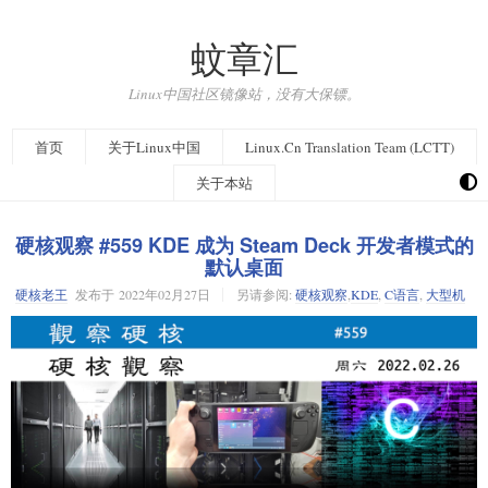
蚊章汇
Linux中国社区镜像站，没有大保镖。
首页
关于Linux中国
Linux.Cn Translation Team (LCTT)
关于本站
硬核观察 #559 KDE 成为 Steam Deck 开发者模式的
默认桌面
硬核老王
发布于
2022年02月27日
另请参阅:
硬核观察
,
KDE
,
C语言
,
大型机