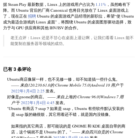
据 Steam Play 最新数据，Linux 上的游戏用户占比为
1.11%
，虽然略有下
降。而 Ubuntu 背后的厂商 Canonical 也将目光放在了 Linux 桌面游戏上
了，现在正在
招聘
Ubuntu 的桌面游戏产品经理的新职位，希望“使 Ubuntu
成为最适合游戏的 Linux 桌面”，将围绕 Ubuntu 的桌面图形驱动选择，致
力于与 GPU 供应商和其他 IHV/ISV 的合作。
老王点评：Linux 还是不甘心在桌面上退让啊，让我们看看 Linux 能不
能复制在服务器等领域的成功。
已有 3 条评论
Ubuntu商店像屎一样，也不见修一修，却不知道搞一些什么鬼。
——
来自120.230.61.0的 Chrome Mobile 75.0|Android 10 用户
于
2022年1月4日 2:25
发表。
好像是gnome的商店。 ——
来自上海的 Chrome 96.0|Windows 7 用
户
于
2022年1月4日 4:45
发表。
"Ubuntu 有商店？snap？如果是 snap，Ubuntu 有些软件默认安装的
是 snap 版的确很烦，其它用着还不错，就是国内没镜像。
如果指的其它商店，那可能说的是 GNOME 和 KDE 桌面自带的商
店，这个锅就不是 Ubuntu 的了。" ——
来自四川自贡的 Chrome
87.0|Windows 7 用户
于
2022年1月4日 18:59
发表。