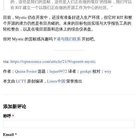
的，这些是我们的贡献，这些是人们正在做的项目’的指标，我们可以
在 RIT 建立一个以我们正在做的开源工作为中心的社区。”
目前，Mystic 仍在开发中，还没有准备好进入生产环境，但它对 RIT 和整
个开源的潜力仍然是有目共睹的。未来的目标包括实现与大学报告工具的
轻松整合，以及在项目层面和总体上的综合仪表盘。
你对 Mystic 的贡献感兴趣吗？
请与我们联系
开始吧。
via:
https://opensource.com/article/21/9/openrit-mystic
作者：
Quinn Foster
选题：
lujun9972
译者：
geekpi
校对：
wxy
本文由
LCTT
原创编译，
Linux中国
荣誉推出
添加新评论
称呼
Email