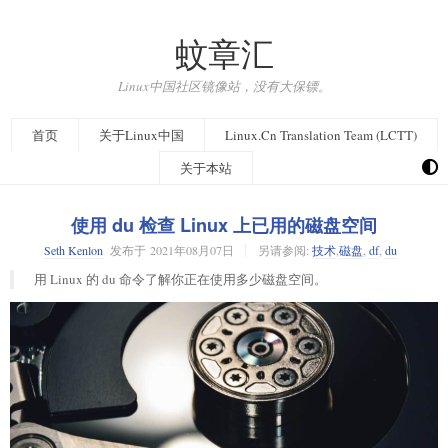
蚊章汇
Linux中国社区镜像站，没有大保镖。
首页
关于Linux中国
Linux.Cn Translation Team (LCTT)
关于本站
使用 du 检查 Linux 上已用的磁盘空间
Seth Kenlon
发布于
2021年08月07日
另请参阅:
技术
,
磁盘
,
df
,
du
用 Linux 的 du 命令了解你正在使用多少磁盘空间。