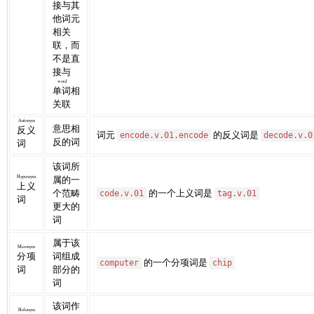
接与其
他词元
相关
联，而
不是直
接与
word
单词
相
关联
Antonym
意思相
反义
词元
的反义词是
encode.v.01.encode
decode.v.0
反的词
词
该词所
Hypernym
属的一
上义
个范畴
的一个上义词是
code.v.01
tag.v.01
词
更大的
词
属于该
Meronym
分项
词组成
的一个分项词是
computer
chip
词
部分的
词
该词作
Holonym