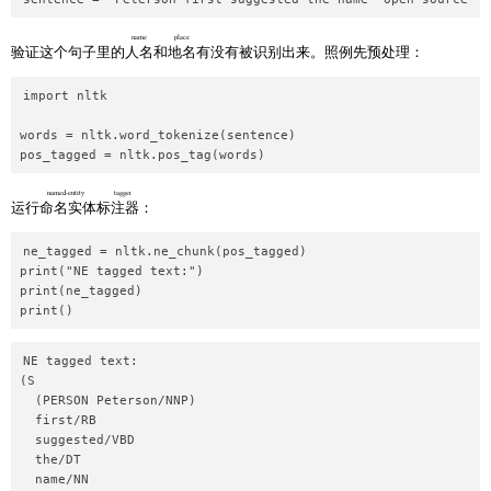
name
place
验证这个句子里的
人名
和
地名
有没有被识别出来。照例先预处理：
import nltk

words = nltk.word_tokenize(sentence)

named-entity tagger
运行
命名实体标注器
：
ne_tagged = nltk.ne_chunk(pos_tagged)

print("NE tagged text:")

print(ne_tagged)

NE tagged text:

(S

  (PERSON Peterson/NNP)

  first/RB

  suggested/VBD

  the/DT

  name/NN
