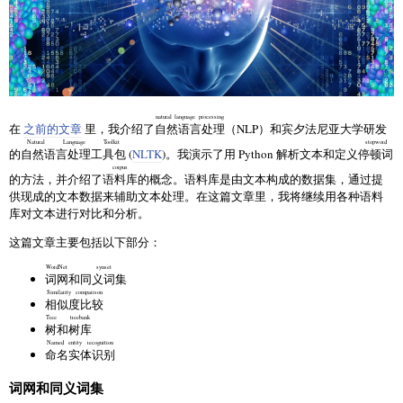
natural language processing
在
之前的文章
里，我介绍了
自然语言处理
（NLP）和宾夕法尼亚大学研发
Natural Language Toolkit
stopword
的
自然语言处理工具包
(
NLTK
)。我演示了用 Python 解析文本和定义
停顿词
corpus
的方法，并介绍了
语料库
的概念。语料库是由文本构成的数据集，通过提
供现成的文本数据来辅助文本处理。在这篇文章里，我将继续用各种语料
库对文本进行对比和分析。
这篇文章主要包括以下部分：
WordNet
synset
词网
和
同义词集
Similarity comparison
相似度比较
Tree
treebank
树
和
树库
Named entity recognition
命名实体识别
词网和同义词集