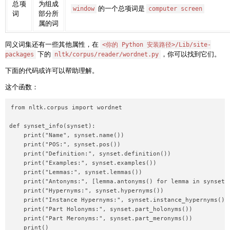
总项
为组成
的一个总项词是
window
computer screen
词
部分所
属的词
同义词集还有一些其他属性，在
<你的 Python 安装路径>/Lib/site-
下的
，你可以找到它们。
packages
nltk/corpus/reader/wordnet.py
下面的代码或许可以帮助理解。
这个函数：
from nltk.corpus import wordnet

def synset_info(synset):

    print("Name", synset.name())

    print("POS:", synset.pos())

    print("Definition:", synset.definition())

    print("Examples:", synset.examples())

    print("Lemmas:", synset.lemmas())

    print("Antonyms:", [lemma.antonyms() for lemma in synset.l
    print("Hypernyms:", synset.hypernyms())

    print("Instance Hypernyms:", synset.instance_hypernyms())

    print("Part Holonyms:", synset.part_holonyms())

    print("Part Meronyms:", synset.part_meronyms())

    print()
