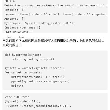
POS: n

Definition: (computer science) the symbolic arrangement of da
Examples: []

Lemmas: [Lemma('code.n.03.code'), Lemma('code.n.03.computer_co
Antonyms: []

Hypernyms: [Synset('coding_system.n.01')]

Instance Hpernyms: []

Part Holonyms: []

Part Meronyms: []

synset
lemma
同义词集
和
词元
在词网里是按照树状结构组织起来的，下面的代码会给出
直观的展现：
...

Name code.v.02

def hypernyms(synset):

POS: v

    return synset.hypernyms()

Definition: convert ordinary language into code

Examples: ['We should encode the message for security reasons'
synsets = wordnet.synsets('soccer')

Lemmas: [Lemma('code.v.02.code'), Lemma('code.v.02.encipher')
for synset in synsets:

Antonyms: []

    print(synset.name() + " tree:")

Hypernyms: [Synset('encode.v.01')]

    pprint(synset.tree(rel=hypernyms))

Instance Hpernyms: []

Part Holonyms: []

code.n.01 tree:

[Synset('code.n.01'),

 [Synset('written_communication.n.01'),
