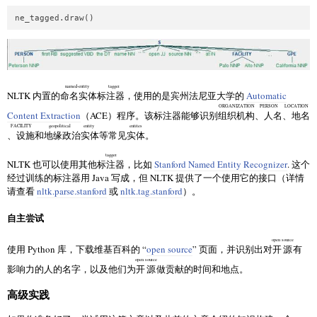
named-entity tagger
NLTK 内置的
命名实体标注器
，使用的是宾州法尼亚大学的
Automatic
ORGANIZATION
PERSON
LOCATION
Content Extraction
（ACE）程序。该标注器能够识别
组织机构
、人名
、地名
FACILITY
geopolitical entity
entites
、设施
和
地缘政治实体
等常见
实体
。
tagger
NLTK 也可以使用其他
标注器
，比如
Stanford Named Entity Recognizer
. 这个
经过训练的标注器用 Java 写成，但 NLTK 提供了一个使用它的接口（详情
请查看
nltk.parse.stanford
或
nltk.tag.stanford
）。
自主尝试
open source
使用 Python 库，下载维基百科的 “
open source
” 页面，并识别出对
开源
有
open source
影响力的人的名字，以及他们为
开源
做贡献的时间和地点。
高级实践