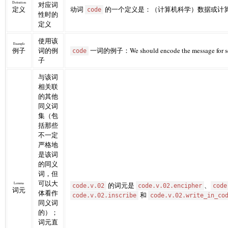
Definition
对应词
定义
动词
的一个定义是：（计算机科学）数据或计
code
性时的
定义
使用该
Example
例子
词的例
一词的例子：We should encode the message for sec
code
子
与该词
相关联
的其他
同义词
集（包
括那些
不一定
严格地
是该词
的同义
词，但
可以大
Lemma
的词元是
、
code.v.02
code.v.02.encipher
code
词元
体看作
和
code.v.02.inscribe
code.v.02.write_in_co
同义词
的）；
词元直