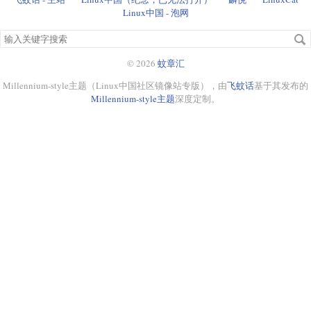
Linux中国 - 泡网
搜
索
关
© 2026
蚊章汇
键
Millennium-style主题（Linux中国社区镜像站专版），由
飞蚊话
基于其发布的
字
Millennium-style主题
深度定制。