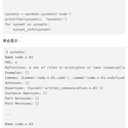
synsets = wordnet.synsets('code')

print(len(synsets), "synsets:")

for synset in synsets:

将会显示：
5 synsets:

Name code.n.01

POS: n

Definition: a set of rules or principles or laws (especially w
Examples: []

Lemmas: [Lemma('code.n.01.code'), Lemma('code.n.01.codificatio
Antonyms: []

Hypernyms: [Synset('written_communication.n.01')]

Instance Hpernyms: []

Part Holonyms: []

Part Meronyms: []

...

Name code.n.03
