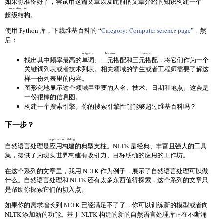
如果你准备好了，尝试用这篇文章以及此前的文章介绍的知识构建一个
superstructure
超级结构
。
使用 Python 库，下载维基百科的 “
Category: Computer science page
”，然
后：
unigrams
bigrams
trigrams
找出其中频率最高的
单词
、二元搭配
和
三元搭配
，将它们作为一个
关键词列表或者技术列表。相关领域的学生或者工程师需要了解这
样一份列表里的内容。
图形化地显示这个领域里重要的人名、技术、日期和地点。这会是
一份很棒的信息图。
构建一个搜索引擎。你的搜索引擎性能能够超过维基百科吗？
下一步？
application building
自然语言处理是
应用构建
的典型支柱。NLTK 是经典、丰富且强大的工具
集，提供了为现实世界构建有吸引力、目标明确的应用的工作坊。
在这个系列的文章里，我用 NLTK 作为例子，展示了自然语言处理可以做
什么。自然语言处理和 NLTK 还有太多东西值得探索，这个系列的文章只
是帮助你探索它们的切入点。
如果你的需求增长到 NLTK 已经满足不了了，你可以训练新的模型或者向
NLTK 添加新的功能。基于 NLTK 构建的新的自然语言处理库正在不断涌