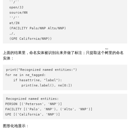
  ``/``

  open/JJ

  source/NN

  ''/''

  at/IN

  (FACILITY Palo/NNP Alto/NNP)

  ,/,

tree
上面的结果里，命名实体被识别出来并做了标注；只提取这个
树
里的命名
实体：
print("Recognized named entities:")

for ne in ne_tagged:

    if hasattr(ne, "label"):

Recognized named entities:

PERSON [('Peterson', 'NNP')]

FACILITY [('Palo', 'NNP'), ('Alto', 'NNP')]

图形化地显示：