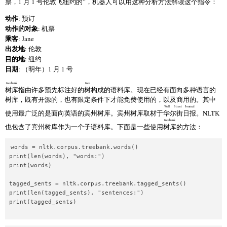
票，1 月 1 号伦敦飞纽约的”，机器人可以用这种分析方法解读这个指令：
动作
: 预订
动作的对象
: 机票
乘客
: Jane
出发地
: 伦敦
目的地
: 纽约
日期
: （明年）1 月 1 号
treebank
tree
树库
指由许多预先标注好的
树
构成的语料库。现在已经有面向多种语言的
树库，既有开源的，也有限定条件下才能免费使用的，以及商用的。其中
Wall Street Journal
使用最广泛的是面向英语的宾州树库。宾州树库取材于
华尔街日报
。NLTK
treebank
也包含了宾州树库作为一个子语料库。下面是一些使用
树库
的方法：
words = nltk.corpus.treebank.words()

print(len(words), "words:")

print(words)

tagged_sents = nltk.corpus.treebank.tagged_sents()

print(len(tagged_sents), "sentences:")

print(tagged_sents)
