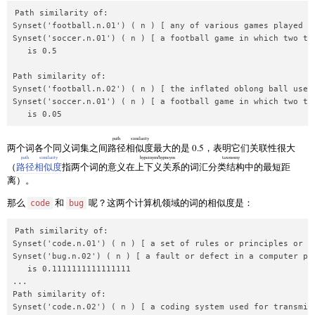
Path similarity of:

Synset('football.n.01') ( n ) [ any of various games played w
Synset('soccer.n.01') ( n ) [ a football game in which two te
   is 0.5

Path similarity of:

Synset('football.n.02') ( n ) [ the inflated oblong ball used 
Synset('soccer.n.01') ( n ) [ a football game in which two te
path similarity
两个词各个同义词集之间
路径相似度
最大的是 0.5，表明它们关联性很大
path similarity
hypernym/hypnoym taxonomy
（
路径相似度
指两个词的意义在
上下义关系的词汇分类结构
中的最短距
离）。
那么
和
呢？这两个计算机领域的词的相似度是：
code
bug
Path similarity of:

Synset('code.n.01') ( n ) [ a set of rules or principles or la
Synset('bug.n.02') ( n ) [ a fault or defect in a computer pro
   is 0.1111111111111111

...

Path similarity of:

Synset('code.n.02') ( n ) [ a coding system used for transmitt