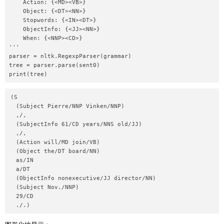
    Action: {<MD><VB>}

    Object: {<DT><NN>}

    Stopwords: {<IN><DT>}

    ObjectInfo: {<JJ><NN>}

    When: {<NNP><CD>}

'''

parser = nltk.RegexpParser(grammar)

tree = parser.parse(sent0)

(S

  (Subject Pierre/NNP Vinken/NNP)

  ,/,

  (SubjectInfo 61/CD years/NNS old/JJ)

  ,/,

  (Action will/MD join/VB)

  (Object the/DT board/NN)

  as/IN

  a/DT

  (ObjectInfo nonexecutive/JJ director/NN)

  (Subject Nov./NNP)

  29/CD
