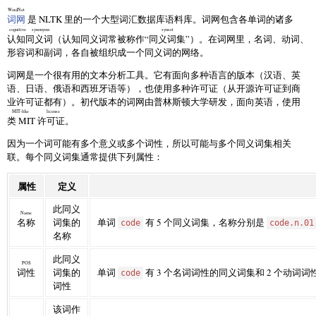
WordNet
词网
是 NLTK 里的一个大型词汇数据库语料库。词网包含各单词的诸多
cognitive synonyms
synset
认知同义词
（认知同义词常被称作“
同义词集
”）。在词网里，名词、动词、
形容词和副词，各自被组织成一个同义词的网络。
词网是一个很有用的文本分析工具。它有面向多种语言的版本（汉语、英
语、日语、俄语和西班牙语等），也使用多种许可证（从开源许可证到商
业许可证都有）。初代版本的词网由普林斯顿大学研发，面向英语，使用
MIT-like license
类 MIT 许可证
。
因为一个词可能有多个意义或多个词性，所以可能与多个同义词集相关
联。每个同义词集通常提供下列属性：
属性
定义
此同义
Name
名称
词集的
单词
有 5 个同义词集，名称分别是
code
code.n.01
名称
此同义
POS
词性
词集的
单词
有 3 个名词词性的同义词集和 2 个动词
code
词性
该词作