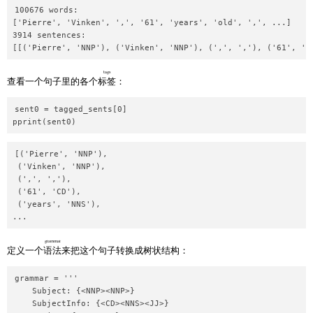
100676 words:

['Pierre', 'Vinken', ',', '61', 'years', 'old', ',', ...]

3914 sentences:

tags
查看一个句子里的各个
标签
：
sent0 = tagged_sents[0]

[('Pierre', 'NNP'),

 ('Vinken', 'NNP'),

 (',', ','),

 ('61', 'CD'),

 ('years', 'NNS'),

grammar
定义一个
语法
来把这个句子转换成树状结构：
grammar = '''

    Subject: {<NNP><NNP>}

    SubjectInfo: {<CD><NNS><JJ>}
