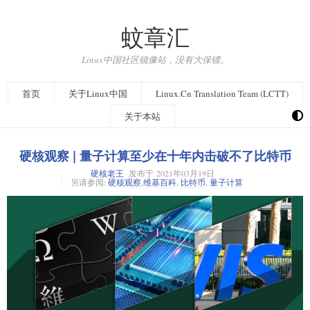
蚊章汇
Linux中国社区镜像站，没有大保镖。
首页
关于Linux中国
Linux.Cn Translation Team (LCTT)
关于本站
硬核观察 | 量子计算至少在十年内击破不了比特币
硬核老王
发布于
2021年03月19日
另请参阅:
硬核观察
,
维基百科
,
比特币
,
量子计算