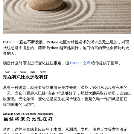
Python 一直在不断发展。Python 社区对特性请求的渴求是无止境的，对现
状也总是不满意的。随着 Python 越来越流行，这门语言的变化会影响到更
多的人。
确定什么时候该进行变化往往很难，但
Python 之禅
给你提供了指导。
Now is better than never
现在有总比永远没有好
总有一种诱惑，就是要等到事情完美才去做，虽然，它们永远没有完美的
一天。当它们看起来已经“准备”得足够好了，那就大胆采取行动吧，去做出
改变吧。无论如何，变化总是发生在
某个
现在：拖延的唯一作用就是把它
移到未来的“现在”。
Although never is often better than right now
虽然将来总比现在好
然而，这并不意味着应该急于求成。从测试、文档、用户反馈等方面决定