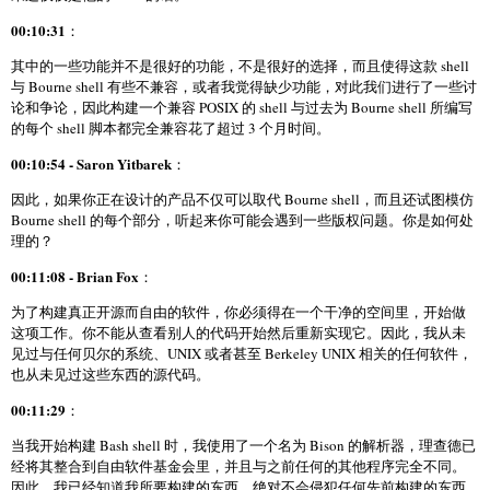
00:10:31
：
其中的一些功能并不是很好的功能，不是很好的选择，而且使得这款 shell
与 Bourne shell 有些不兼容，或者我觉得缺少功能，对此我们进行了一些讨
论和争论，因此构建一个兼容 POSIX 的 shell 与过去为 Bourne shell 所编写
的每个 shell 脚本都完全兼容花了超过 3 个月时间。
00:10:54 - Saron Yitbarek
：
因此，如果你正在设计的产品不仅可以取代 Bourne shell，而且还试图模仿
Bourne shell 的每个部分，听起来你可能会遇到一些版权问题。你是如何处
理的？
00:11:08 - Brian Fox
：
为了构建真正开源而自由的软件，你必须得在一个干净的空间里，开始做
这项工作。你不能从查看别人的代码开始然后重新实现它。因此，我从未
见过与任何贝尔的系统、UNIX 或者甚至 Berkeley UNIX 相关的任何软件，
也从未见过这些东西的源代码。
00:11:29
：
当我开始构建 Bash shell 时，我使用了一个名为 Bison 的解析器，理查德已
经将其整合到自由软件基金会里，并且与之前任何的其他程序完全不同。
因此，我已经知道我所要构建的东西，绝对不会侵犯任何先前构建的东西