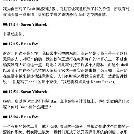
我为自己写了 Bash 而感到骄傲，而且它让我意识到了我的价值，所以有时
候我会做一些事情，诸如接受播客邀约谈论 shell 之类的事情。
00:17:14 - Saron Yitbarek
：
非常感谢你。
00:17:15 - Brian Fox
：
谢谢。但这不是存在于我日常生活中的东西。幸运的是，我只是一个默默
无闻的人，对吧？的确，我的软件正运行在每家每户的计算机上，不过也
确实没有人知道这一点，对吧？因此我保持了许多个人隐私，而这个 shell
以及某个住在圣芭芭拉的人编写了它这一事实正越来越广为人知，我开始
在生活中越来越多地注意到它。人们有时候来看我演奏音乐，然后告诉我
说：“你是写了 shell 的那个家伙。”我感觉有点儿像 Keanu Reeves。
00:17:54 - Saron Yitbarek
：
很酷。所以你说过你不指望 Bash 出现在每台计算机上。你打算做的是什么
呢？你对 Bash 有什么期望？
00:18:04 - Brian Fox
：
一个有用的替代工具，成为 GNU 项目的一部分，并帮助创建这个自由的开
源操作系统。我实际上以为一旦我们完成了该开源操作系统的创建，该系