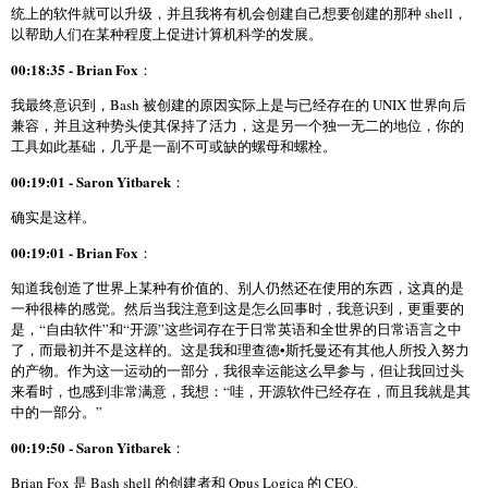
统上的软件就可以升级，并且我将有机会创建自己想要创建的那种 shell，
以帮助人们在某种程度上促进计算机科学的发展。
00:18:35 - Brian Fox
：
我最终意识到，Bash 被创建的原因实际上是与已经存在的 UNIX 世界向后
兼容，并且这种势头使其保持了活力，这是另一个独一无二的地位，你的
工具如此基础，几乎是一副不可或缺的螺母和螺栓。
00:19:01 - Saron Yitbarek
：
确实是这样。
00:19:01 - Brian Fox
：
知道我创造了世界上某种有价值的、别人仍然还在使用的东西，这真的是
一种很棒的感觉。然后当我注意到这是怎么回事时，我意识到，更重要的
是，“自由软件”和“开源”这些词存在于日常英语和全世界的日常语言之中
了，而最初并不是这样的。这是我和理查德•斯托曼还有其他人所投入努力
的产物。作为这一运动的一部分，我很幸运能这么早参与，但让我回过头
来看时，也感到非常满意，我想：“哇，开源软件已经存在，而且我就是其
中的一部分。”
00:19:50 - Saron Yitbarek
：
Brian Fox 是 Bash shell 的创建者和 Opus Logica 的 CEO。