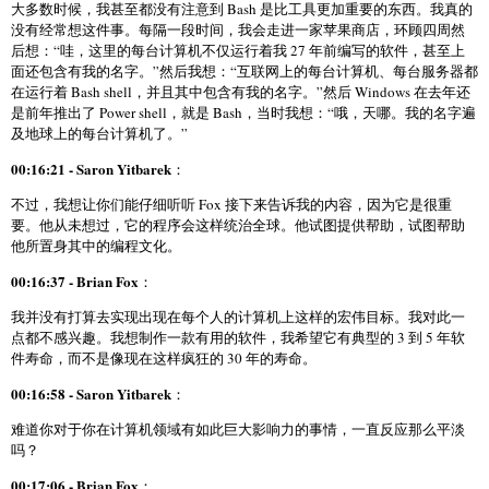
大多数时候，我甚至都没有注意到 Bash 是比工具更加重要的东西。我真的
没有经常想这件事。每隔一段时间，我会走进一家苹果商店，环顾四周然
后想：“哇，这里的每台计算机不仅运行着我 27 年前编写的软件，甚至上
面还包含有我的名字。”然后我想：“互联网上的每台计算机、每台服务器都
在运行着 Bash shell，并且其中包含有我的名字。”然后 Windows 在去年还
是前年推出了 Power shell，就是 Bash，当时我想：“哦，天哪。我的名字遍
及地球上的每台计算机了。”
00:16:21 - Saron Yitbarek
：
不过，我想让你们能仔细听听 Fox 接下来告诉我的内容，因为它是很重
要。他从未想过，它的程序会这样统治全球。他试图提供帮助，试图帮助
他所置身其中的编程文化。
00:16:37 - Brian Fox
：
我并没有打算去实现出现在每个人的计算机上这样的宏伟目标。我对此一
点都不感兴趣。我想制作一款有用的软件，我希望它有典型的 3 到 5 年软
件寿命，而不是像现在这样疯狂的 30 年的寿命。
00:16:58 - Saron Yitbarek
：
难道你对于你在计算机领域有如此巨大影响力的事情，一直反应那么平淡
吗？
00:17:06 - Brian Fox
：