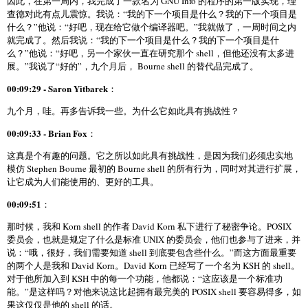
因此，在第一周内，我完成了一款名为 GNU Info 的程序的第一版实现，理
查德对此有点儿震惊。我说：“我的下一个项目是什么？我的下一个项目是
什么？”他说：“好吧，现在给它做个编译器吧。”我就做了，一周时间之内
就完成了。然后我说：“我的下一个项目是什么？我的下一个项目是什
么？”他说：“好吧，另一个家伙一直在研究那个 shell，但他还没有太多进
展。”我说了“好的”，九个月后， Bourne shell 的替代品完成了。
00:09:29 - Saron Yitbarek
：
九个月，哇。再多告诉我一些。为什么它如此具有挑战性？
00:09:33 - Brian Fox
：
这真是个有趣的问题。它之所以如此具有挑战性，是因为我们必须忠实地
模仿 Stephen Bourne 最初的 Bourne shell 的所有行为，同时对其进行扩展，
让它成为人们能使用的、更好的工具。
00:09:51
：
那时候，我和 Korn shell 的作者 David Korn 私下进行了秘密争论。POSIX
委员会，也就是规定了什么是标准 UNIX 的委员会，他们也参与了进来，并
说：“哦，很好，我们需要知道 shell 到底要包含些什么。”而这方面最重要
的两个人是我和 David Korn。David Korn 已经写了一个名为 KSH 的 shell。
对于他所加入到 KSH 中的每一个功能，他都说：“这应该是一个标准功
能。”是这样吗？对他来说这比起拥有最完美的 POSIX shell 要容易得多，如
果这仅仅是他的 shell 的话。