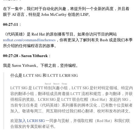
在下一集中，我们对于自动化的兴趣，将提升到一个全新的高度，并且着
眼于 AI 语言，特别是 John McCarthy 创造的 LISP。
00:27:11
：
《代码英雄》是 Red Hat 的原创播客节目。如果你访问节目的网站
redhat.com/commandlineheroes
，你将更深入了解到有关 Bash 或是我们本季
所介绍的任何编程语言的故事。
00:27:28 - Saron Yitbarek
：
我是 Saron Yitbarek。下棋之前，坚持编程。
什么是 LCTT SIG 和 LCTT LCRH SIG
Special Interest Group
LCTT SIG 是 LCTT
特别兴趣小组
，LCTT SIG 是针对特定领域、特定内
容的翻译小组，翻译组成员将遵循 LCTT 流程和规范，参与翻译，并获
得相应的奖励。LCRH SIG 是 LCTT 联合红帽（Red Hat）发起的 SIG，
当前专注任务是《代码英雄》系列播客的脚本汉化，已有数十位贡献者
加入。敬请每周三、周五期待经过我们精心翻译、校对和发布的译文。
欢迎
加入 LCRH SIG
一同参与贡献，并领取红帽（Red Hat）和我们联
合颁发的专属贡献者证书。