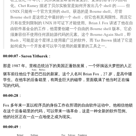
化。Chet Ramey 描述了贝尔实验室是如何开发出几个 shell 的 —— 但
UNIX 只能有一个官方支持的 shell。获选的是 Bourne shell。尽管
Bourne shell 是这些之中最好的一个 shell，但它也有其局限性。而且它
只有在受到限制的 UNIX 许可证下才能使用。Brian J. Fox 讲述了他在自
由软件基金会的工作，他需要创建一个自由的 Bourne shell 版本。它必
须兼容但不使用任何原始源代码的元素。这个 Bourne-Again Shell，即
Bash，可能是这个星球上使用最广泛的软件。而 Taz Brown 描述了它是
如何成为一个开发者可以学习使用的最重要的工具之一。
00:00:07 - Saron Yitbarek
：
那是 1987 年。里根总统治下的美国正蓬勃发展，一个怀揣远大梦想的人正
Santa Barbara
驱车前往他位于
圣巴巴拉
的新家。这个人名叫 Brian Fox，27 岁，是高中辍
学生。在他车的后备箱里，有两盒巨大的磁带，里面载满了他当时正在编
写的代码。
00:00:28
：
Fox 多年来一直以程序员的身份工作在所谓的自由软件运动中。他相信他锁
在这个后备箱里的代码，可以带来一场革命，这是一种全新的软件范例。
他的社区正在一点一点地使之成为现实。
00:00:49
：
Richard Stallman
Free Software Foundation