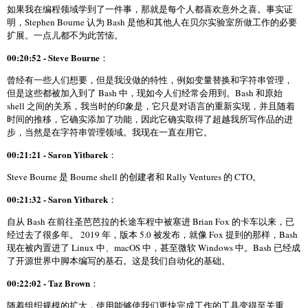
如果我在编程领域学到了一件事，那就是每个人都喜欢意外之喜。事实证
明，Stephen Bourne 认为 Bash 是他和其他人在贝尔实验室所做工作的必要
扩展。一点儿都不为此苦恼。
00:20:52 - Steve Bourne
：
曾经有一些人们想要，但是我没做的特性，例如变量替换和字符串管理，
但是这些都被加入到了 Bash 中，现如今人们经常会用到。Bash 和原始
shell 之间的关系，我当时的印象是，它只是对语言的重新实现，并且随着
时间的推移，它确实添加了功能，因此它确实取得了超越我所写作品的进
步，当然是在字符串管理领域。我现在一直在用它。
00:21:21 - Saron Yitbarek
：
Steve Bourne 是 Bourne shell 的创建者和 Rally Ventures 的 CTO。
00:21:32 - Saron Yitbarek
：
自从 Bash 在前往圣芭芭拉的长途车程中被塞进 Brian Fox 的卡车以来，已
经过去了很多年。 2019 年，版本 5.0 被发布，就像 Fox 提到的那样，Bash
现在被内置进了 Linux 中、macOS 中，甚至微软 Windows 中。Bash 已经成
了开源世界中脚本编写的基石。这是我们自动化的基础。
00:22:02 - Taz Brown
：
随着组织规模的扩大，使用能够使我们更快完成工作的工具变得至关重