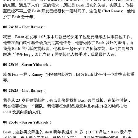
的东西。满足了人们一直的需求，所以是 Bash 成功的关键。实际上，他甚
至已经不再主管 Bash 开发已经很长一段时间了。这位是 Chet Ramey，他维
护了 Bash 数十年。
00:24:38 - Chet Ramey
：
我想，Brian 在发布 1.05 版本后就已经决定了他想要继续去从事其他工作。
他曾在自由软件基金会负责过其他任务，他想做除了 Bash 以外的事情，而
我是 Bash 最活跃的贡献者。他和我一起开发了许多新功能。我们共同努力
解决了许多 bug，因此当到了需要其他人接手时，我是最佳人选。
00:25:16 - Saron Yitbarek
：
就像 Fox 一样，Ramey 也必须继续努力，因为 Bash 比任何一位维护者都重
要。
00:25:25 - Chet Ramey
：
我是从 23 岁开始贡献的，有点儿像是我和 Bash 共同成长。在某些时刻，
我会需要征集一个团队。我需要征集那些愿意并且有能力投入时间推动
shell 发展向前的人们。
00:25:46 - Saron Yitbarek
：
Bash，这款再次降生的 shell 明年将迎来 30 岁（LCTT 译注：Bash 发布于
1989 年，至本译文发表时，已经 31 岁了），并且没有衰老的迹象。Bash