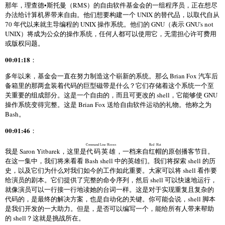
那年，
理查德•斯托曼
（RMS）的
自由软件基金会
的一组程序员，正在想尽
办法给计算机界带来自由。他们想要构建一个 UNIX 的替代品，以取代自从
70 年代以来就主导编程的 UNIX 操作系统。他们的 GNU（表示 GNU's not
UNIX）将成为公众的操作系统，任何人都可以使用它，无需担心许可费用
或版权问题。
00:01:18
：
多年以来，基金会一直在努力制造这个崭新的系统。那么 Brian Fox 汽车后
备箱里的那两盒装着代码的巨型磁带是什么？它们存储着这个系统一个至
关重要的组成部分。这是一个自由的，而且可更改的 shell，它能够使 GNU
操作系统变得完整。这是 Brian Fox 送给自由软件运动的礼物。他称之为
Bash。
00:01:46
：
Command Line Heroes
Red Hat
我是 Saron Yitbarek，这里是
代码英雄
，一档来自
红帽
的原创播客节目。
在这一集中，我们将来看看 Bash shell 中的英雄们。我们将探索 shell 的历
史，以及它们为什么对我们如今的工作如此重要。大家可以将 shell 看作要
给演员的剧本。它们提供了完整的命令序列，然后 shell 可以快速地运行，
就像演员可以一行接一行地读她的台词一样。这是对于实现重复且复杂的
代码的，是最终的解决方案，也是自动化的关键。你可能会说，shell 脚本
是我们开发的一大助力。但是，是否可以编写一个，能给所有人带来帮助
的 shell？这就是挑战所在。