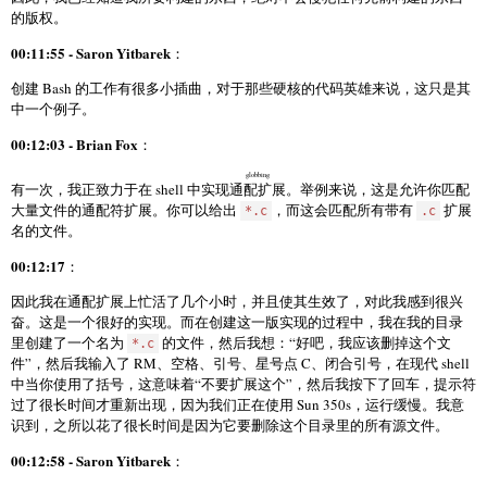
的版权。
00:11:55 - Saron Yitbarek
：
创建 Bash 的工作有很多小插曲，对于那些硬核的代码英雄来说，这只是其
中一个例子。
00:12:03 - Brian Fox
：
globbing
有一次，我正致力于在 shell 中实现
通配扩展
。举例来说，这是允许你匹配
大量文件的通配符扩展。你可以给出
，而这会匹配所有带有
扩展
*.c
.c
名的文件。
00:12:17
：
因此我在通配扩展上忙活了几个小时，并且使其生效了，对此我感到很兴
奋。这是一个很好的实现。而在创建这一版实现的过程中，我在我的目录
里创建了一个名为
的文件，然后我想：“好吧，我应该删掉这个文
*.c
件”，然后我输入了 RM、空格、引号、星号点 C、闭合引号，在现代 shell
中当你使用了括号，这意味着“不要扩展这个”，然后我按下了回车，提示符
过了很长时间才重新出现，因为我们正在使用 Sun 350s，运行缓慢。我意
识到，之所以花了很长时间是因为它要删除这个目录里的所有源文件。
00:12:58 - Saron Yitbarek
：