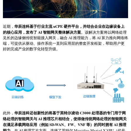
华辰连科基于行业主流
uCPE
硬件平台，并结合企业在边缘设备上
近期，
的核心应用，发布了
AI
智能网关整体解决方案
。该解决方案将以网络处理
见长的边缘侧传统智能接入网关，融合 AI 推理能力，将 AI 算力推向网络终
端，可提供从驱动、操作系统一直到应用层的整套开发框架，帮助用户更
好的完成产业的数字化转型升级。
华辰连科还创新性的将基于英特尔凌动
C3000
处理器的专门用于网
此外，
络处理的智能网关与
AI
推理芯片相结合，使得做传统网络处理的智能网关
在满足承载网络应用（例如
SD-WAN
FW
VNF
等）的同时拥有
AI
推理
、
、
能力
。在 AI 推理芯片方面，选择了英特尔 Movidius Myriad X VPU（代号