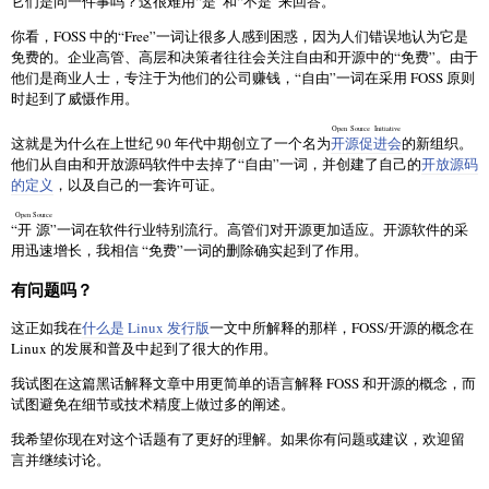
它们是同一件事吗？这很难用“是”和“不是”来回答。
你看，FOSS 中的“Free”一词让很多人感到困惑，因为人们错误地认为它是
免费的。企业高管、高层和决策者往往会关注自由和开源中的“免费”。由于
他们是商业人士，专注于为他们的公司赚钱，“自由”一词在采用 FOSS 原则
时起到了威慑作用。
Open Source Initiative
这就是为什么在上世纪 90 年代中期创立了一个名为
开源促进会
的新组织。
他们从自由和开放源码软件中去掉了“自由”一词，并创建了自己的
开放源码
的定义
，以及自己的一套许可证。
Open Source
“
开源
”一词在软件行业特别流行。高管们对开源更加适应。开源软件的采
用迅速增长，我相信 “免费”一词的删除确实起到了作用。
有问题吗？
这正如我在
什么是 Linux 发行版
一文中所解释的那样，FOSS/开源的概念在
Linux 的发展和普及中起到了很大的作用。
我试图在这篇黑话解释文章中用更简单的语言解释 FOSS 和开源的概念，而
试图避免在细节或技术精度上做过多的阐述。
我希望你现在对这个话题有了更好的理解。如果你有问题或建议，欢迎留
言并继续讨论。