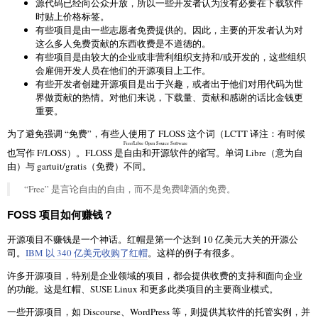
源代码已经向公众开放，所以一些开发者认为没有必要在下载软件
时贴上价格标签。
有些项目是由一些志愿者免费提供的。因此，主要的开发者认为对
这么多人免费贡献的东西收费是不道德的。
有些项目是由较大的企业或非营利组织支持和/或开发的，这些组织
会雇佣开发人员在他们的开源项目上工作。
有些开发者创建开源项目是出于兴趣，或者出于他们对用代码为世
界做贡献的热情。对他们来说，下载量、贡献和感谢的话比金钱更
重要。
为了避免强调 “免费”，有些人使用了 FLOSS 这个词（LCTT 译注：有时候
Free/Libre Open Source Software
也写作 F/LOSS）。FLOSS 是
自由和开源软件
的缩写。单词 Libre（意为自
由）与 gartuit/gratis（免费）不同。
“Free” 是言论自由的自由，而不是免费啤酒的免费。
FOSS 项目如何赚钱？
开源项目不赚钱是一个神话。红帽是第一个达到 10 亿美元大关的开源公
司。
IBM 以 340 亿美元收购了红帽
。这样的例子有很多。
许多开源项目，特别是企业领域的项目，都会提供收费的支持和面向企业
的功能。这是红帽、SUSE Linux 和更多此类项目的主要商业模式。
一些开源项目，如 Discourse、WordPress 等，则提供其软件的托管实例，并