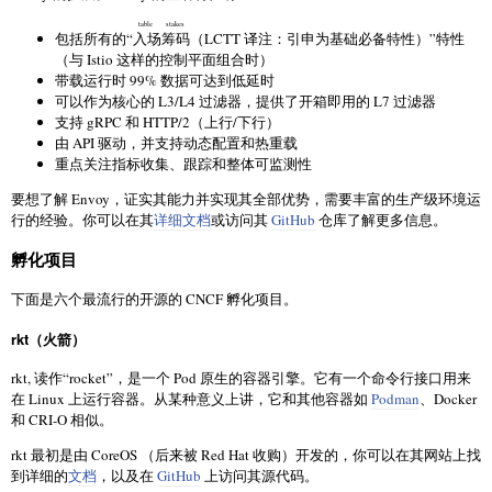
table stakes
包括所有的“
入场筹码
（LCTT 译注：引申为基础必备特性）”特性
（与 Istio 这样的控制平面组合时）
带载运行时 99% 数据可达到低延时
可以作为核心的 L3/L4 过滤器，提供了开箱即用的 L7 过滤器
支持 gRPC 和 HTTP/2（上行/下行）
由 API 驱动，并支持动态配置和热重载
重点关注指标收集、跟踪和整体可监测性
要想了解 Envoy，证实其能力并实现其全部优势，需要丰富的生产级环境运
行的经验。你可以在其
详细文档
或访问其
GitHub
仓库了解更多信息。
孵化项目
下面是六个最流行的开源的 CNCF 孵化项目。
rkt（火箭）
rkt, 读作“rocket”，是一个 Pod 原生的容器引擎。它有一个命令行接口用来
在 Linux 上运行容器。从某种意义上讲，它和其他容器如
Podman
、Docker
和 CRI-O 相似。
rkt 最初是由 CoreOS （后来被 Red Hat 收购）开发的，你可以在其网站上找
到详细的
文档
，以及在
GitHub
上访问其源代码。