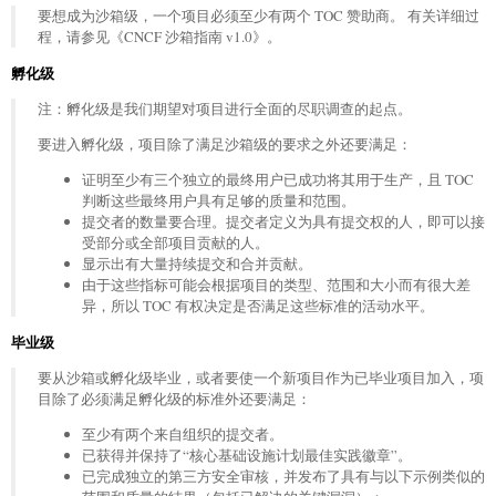
要想成为沙箱级，一个项目必须至少有两个 TOC 赞助商。 有关详细过
程，请参见《CNCF 沙箱指南 v1.0》。
孵化级
注：孵化级是我们期望对项目进行全面的尽职调查的起点。
要进入孵化级，项目除了满足沙箱级的要求之外还要满足：
证明至少有三个独立的最终用户已成功将其用于生产，且 TOC
判断这些最终用户具有足够的质量和范围。
提交者的数量要合理。提交者定义为具有提交权的人，即可以接
受部分或全部项目贡献的人。
显示出有大量持续提交和合并贡献。
由于这些指标可能会根据项目的类型、范围和大小而有很大差
异，所以 TOC 有权决定是否满足这些标准的活动水平。
毕业级
要从沙箱或孵化级毕业，或者要使一个新项目作为已毕业项目加入，项
目除了必须满足孵化级的标准外还要满足：
至少有两个来自组织的提交者。
已获得并保持了“核心基础设施计划最佳实践徽章”。
已完成独立的第三方安全审核，并发布了具有与以下示例类似的