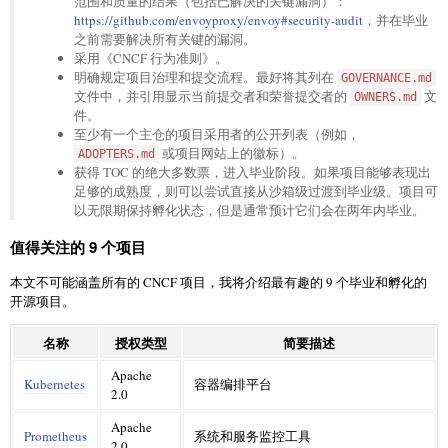
范围和质量的结果（包括已解决的关键漏洞）：
https://github.com/envoyproxy/envoy#security-audit
，并在毕业
之前需要解决所有关键的漏洞。
采用《CNCF 行为准则》。
明确规定项目治理和提交流程。最好将其列在
GOVERNANCE.md
文件中，并引用显示当前提交者和荣誉提交者的
文
OWNERS.md
件。
至少有一个主仓的项目采用者的公开列表（例如，
或项目网站上的徽标）。
ADOPTERS.md
获得 TOC 的绝大多数票，进入毕业阶段。如果项目能够表现出
足够的成熟度，则可以尝试直接从沙箱级过渡到毕业级。项目可
以无限期保持孵化状态，但是通常预计它们会在两年内毕业。
值得关注的 9 个项目
本文不可能涵盖所有的 CNCF 项目，我将介绍最有趣的 9 个毕业和孵化的
开源项目。
名称
授权类型
简要描述
Apache
Kubernetes
容器编排平台
2.0
Apache
Prometheus
系统和服务监控工具
2.0