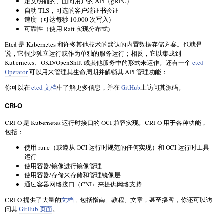
定义明确的、面向用户的 API（gRPC）
自动 TLS，可选的客户端证书验证
速度（可达每秒 10,000 次写入）
可靠性（使用 Raft 实现分布式）
Etcd 是 Kubernetes 和许多其他技术的默认的内置数据存储方案。也就是
说，它很少独立运行或作为单独的服务运行；相反，它以集成到
Kubernetes、OKD/OpenShift 或其他服务中的形式来运作。还有一个
etcd
Operator
可以用来管理其生命周期并解锁其 API 管理功能：
你可以在
etcd 文档
中了解更多信息，并在
GitHub
上访问其源码。
CRI-O
CRI-O 是 Kubernetes 运行时接口的 OCI 兼容实现。CRI-O 用于各种功能，
包括：
使用 runc（或遵从 OCI 运行时规范的任何实现）和 OCI 运行时工具
运行
使用容器/镜像进行镜像管理
使用容器/存储来存储和管理镜像层
通过容器网络接口（CNI）来提供网络支持
CRI-O 提供了大量的
文档
，包括指南、教程、文章，甚至播客，你还可以访
问其
GitHub 页面
。