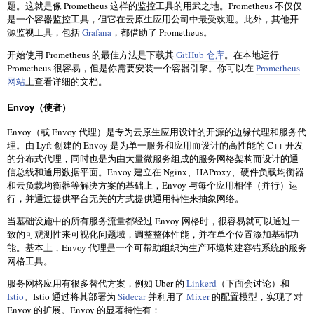
题。这就是像 Prometheus 这样的监控工具的用武之地。Prometheus 不仅仅
是一个容器监控工具，但它在云原生应用公司中最受欢迎。此外，其他开
源监视工具，包括
Grafana
，都借助了 Prometheus。
开始使用 Prometheus 的最佳方法是下载其
GitHub 仓库
。在本地运行
Prometheus 很容易，但是你需要安装一个容器引擎。你可以在
Prometheus
网站
上查看详细的文档。
Envoy（使者）
Envoy（或 Envoy 代理）是专为云原生应用设计的开源的边缘代理和服务代
理。由 Lyft 创建的 Envoy 是为单一服务和应用而设计的高性能的 C++ 开发
的分布式代理，同时也是为由大量微服务组成的服务网格架构而设计的通
信总线和通用数据平面。Envoy 建立在 Nginx、HAProxy、硬件负载均衡器
和云负载均衡器等解决方案的基础上，Envoy 与每个应用相伴（并行）运
行，并通过提供平台无关的方式提供通用特性来抽象网络。
当基础设施中的所有服务流量都经过 Envoy 网格时，很容易就可以通过一
致的可观测性来可视化问题域，调整整体性能，并在单个位置添加基础功
能。基本上，Envoy 代理是一个可帮助组织为生产环境构建容错系统的服务
网格工具。
服务网格应用有很多替代方案，例如 Uber 的
Linkerd
（下面会讨论）和
Istio
。Istio 通过将其部署为
Sidecar
并利用了
Mixer
的配置模型，实现了对
Envoy 的扩展。Envoy 的显著特性有：