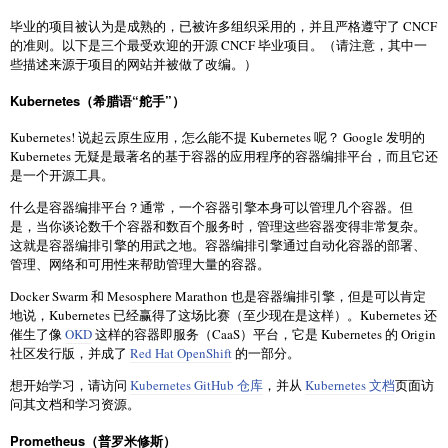
毕业的项目被认为是成熟的，已被许多组织采用的，并且严格遵守了 CNCF
的准则。以下是三个最受欢迎的开源 CNCF 毕业项目。（请注意，其中一
些描述来源于项目的网站并被做了改编。）
Kubernetes（希腊语“舵手”）
Kubernetes! 说起云原生应用，怎么能不提 Kubernetes 呢？ Google 发明的
Kubernetes 无疑是最著名的基于容器的应用程序的容器编排平台，而且它还
是一个开源工具。
什么是容器编排平台？通常，一个容器引擎本身可以管理几个容器。但
是，当你谈论数千个容器和数百个服务时，管理这些容器变得非常复杂。
这就是容器编排引擎的用武之地。容器编排引擎通过自动化容器的部署、
管理、网络和可用性来帮助管理大量的容器。
Docker Swarm 和 Mesosphere Marathon 也是容器编排引擎，但是可以肯定
地说，Kubernetes 已经赢得了这场比赛（至少现在是这样）。Kubernetes 还
催生了像
OKD
这样的容器即服务（CaaS）平台，它是 Kubernetes 的 Origin
社区发行版，并成了
Red Hat OpenShift
的一部分。
想开始学习，请访问
Kubernetes GitHub 仓库
，并从
Kubernetes 文档
页面访
问其文档和学习资源。
Prometheus（普罗米修斯）