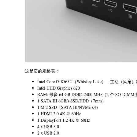
这是它的规格表：
Intel Core i7-8565U（Whiskey Lake），主动（
Intel UHD Graphics 620
RAM: 最多 64 GB DDR4 2400 MHz（2 个 SO-DIM
1 SATA III 6GB/s SSD/HDD（7mm）
1 M.2 SSD（SATA III/NVMe x4）
1 HDMI 2.0 4K @ 60Hz
1 DisplayPort 1.2 4K @ 60Hz
4 x USB 3.0
2 x USB 2.0