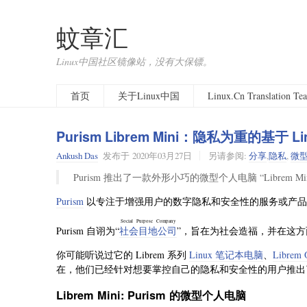
蚊章汇
Linux中国社区镜像站，没有大保镖。
首页
关于Linux中国
Linux.Cn Translation T
Purism Librem Mini：隐私为重的基于 
Ankush Das
发布于
2020年03月27日
另请参阅:
分享
,
隐私
,
微
Purism 推出了一款外形小巧的微型个人电脑 “Libre
Purism
以专注于增强用户的数字隐私和安全性的服务或产品
Social Purpose Company
Purism 自诩为“
社会目地公司
”，旨在为社会造福，并在这
你可能听说过它的 Librem 系列
Linux 笔记本电脑
、
Librem 
在，他们已经针对想要掌控自己的隐私和安全性的用户推出
Librem Mini: Purism 的微型个人电脑