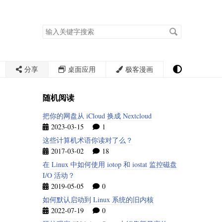
搜
索
关
键
字
分享
桌面应用
极客漫画
随机阅读
把你的网盘从 iCloud 换成 Nextcloud
2023-03-15
1
这些计算机术语你读对了么？
2017-03-02
18
在 Linux 中如何使用 iotop 和 iostat 监控磁盘
I/O 活动？
2019-05-05
0
如何默认启动到 Linux 系统的旧内核
2022-07-19
0