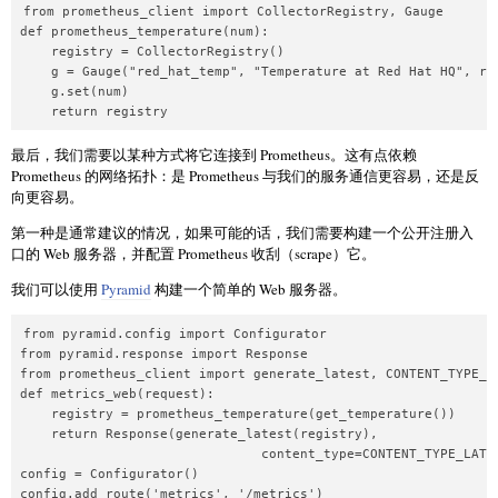
from prometheus_client import CollectorRegistry, Gauge

def prometheus_temperature(num):

    registry = CollectorRegistry()

    g = Gauge("red_hat_temp", "Temperature at Red Hat HQ", reg
    g.set(num)

    return registry
最后，我们需要以某种方式将它连接到 Prometheus。这有点依赖
Prometheus 的网络拓扑：是 Prometheus 与我们的服务通信更容易，还是反
向更容易。
第一种是通常建议的情况，如果可能的话，我们需要构建一个公开注册入
口的 Web 服务器，并配置 Prometheus 收刮（scrape）它。
我们可以使用
Pyramid
构建一个简单的 Web 服务器。
from pyramid.config import Configurator

from pyramid.response import Response

from prometheus_client import generate_latest, CONTENT_TYPE_LA
def metrics_web(request):

    registry = prometheus_temperature(get_temperature())

    return Response(generate_latest(registry),

                               content_type=CONTENT_TYPE_LATES
config = Configurator()

config.add_route('metrics', '/metrics')
