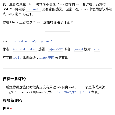
我一直喜欢原生 Linux 终端而不是像 Putty 这样的 SSH 客户端。我觉得
GNOME 终端或
Terminator
更有家的感觉。但是，在 Linux 中使用默认终端
或 Putty 是个人选择。
你在 Linux 上管理多个 SSH 连接时使用了什么？
via:
https://itsfoss.com/putty-linux/
作者：
Abhishek Prakash
选题：
lujun9972
译者：
geekpi
校对：
wxy
本文由
LCTT
原创编译，
Linux中国
荣誉推出
仅有一条评论
感觉你说这些的时候肯定没有用过.ssh下的config ——
来自湖北武汉
的 Chromium 71.0|Ubuntu 用户
于
2019年2月21日 20:04
发表。
添加新评论
称呼